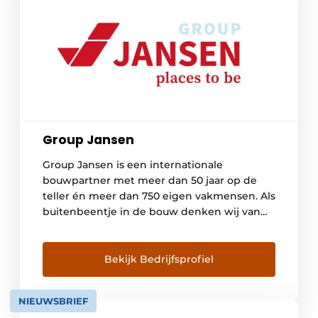
Group Jansen
Group Jansen is een internationale
bouwpartner met meer dan 50 jaar op de
teller én meer dan 750 eigen vakmensen. Als
buitenbeentje in de bouw denken wij van
binnen naar buiten. En zetten we de
mensen die in een gebouw werken, leven,
genezen of genieten centraal. Want alleen
Bekijk Bedrijfsprofiel
zo bouw je toekomstbestendige places to
be. […]
NIEUWSBRIEF