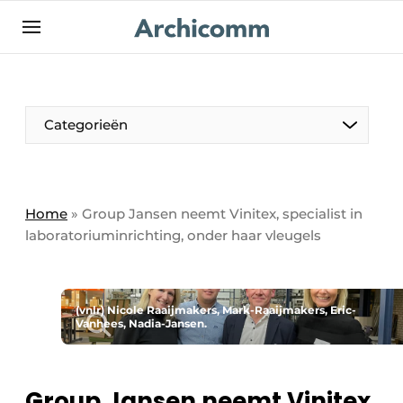
NL
be-FR
Categorieën
Home
»
Group Jansen neemt Vinitex, specialist in
laboratoriuminrichting, onder haar vleugels
(vnlr) Nicole Raaijmakers, Mark-Raaijmakers, Eric-
Vanhees, Nadia-Jansen.
Group Jansen neemt Vinitex,