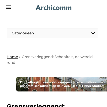
NL
be-FR
Categorieën
Home
»
Grensverleggend: Schoolreis, de wereld
rond
Dubbelhoge maancirkelraamopening maximaliseert het
panoramisch uitzicht op de rivier. (Beeld: Fisher Studios)
Grensverleggend: