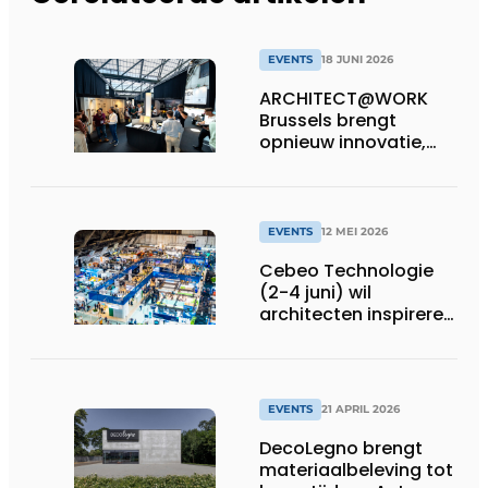
EVENTS
18 JUNI 2026
ARCHITECT@WORK
Brussels brengt
opnieuw innovatie,
inspiratie en
ontmoeting samen
EVENTS
12 MEI 2026
Cebeo Technologie
(2-4 juni) wil
architecten inspireren
rond slimme
energieconcepten
EVENTS
21 APRIL 2026
DecoLegno brengt
materiaalbeleving tot