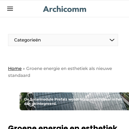
NL
be-FR
Categorieën
Home
»
Groene energie en esthetiek als nieuwe
standaard
De Solarmodule Prefalz wordt bijna onzichtbaar in het
dak geïntegreerd.
Groene energie en esthetiek