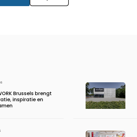
26
RK Brussels brengt
tie, inspiratie en
samen
6