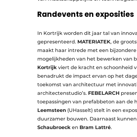
Randevents en exposities
In Kortrijk worden dit jaar tal van inno
gepresenteerd.
MATERIATEK
, de groot
maakt haar intrede met een bijzondere 
mogelijkheden van het bewerken van b
Kortrijk
viert de kracht en schoonheid v
benadrukt de impact ervan op het dagel
toekomst van architectuur met innovati
architectenstudio’s.
FEBELARCH
prese
toepassingen van prefabbeton aan de ha
Leemsteen
(UHasselt) stelt in een expo
duurzamer bouwen. Daarnaast kunnen 
Schaubroeck
en
Bram Lattré
.