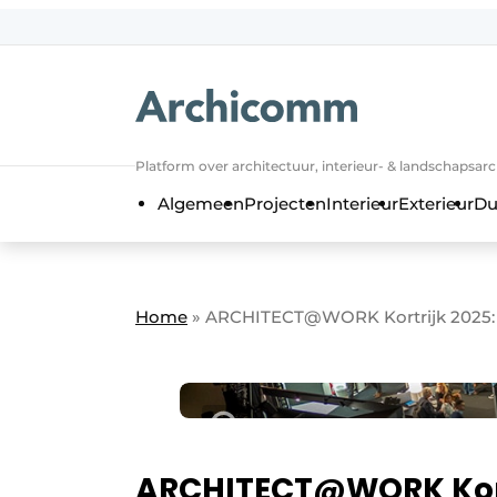
NL
be-FR
Platform over architectuur, interieur- & landschapsar
Algemeen
Projecten
Interieur
Exterieur
Du
Home
»
ARCHITECT@WORK Kortrijk 2025: 
ARCHITECT@WORK Kortr