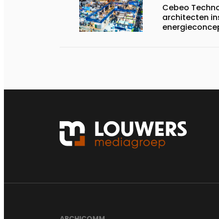
Cebeo Technol
architecten i
energieconce
ARCHICOMM