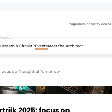
Magazines
Podcasts
Video’s
A
chitectuur
urzaam & Circulair
Events
Meet the Architect
focus op Thoughtful Tomorrow
ijk 2025: focus op