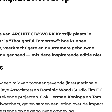
itie van ARCHITECT@WORK Kortrijk plaats in
jaar is “Thoughtful Tomorrow”: hoe kunnen
re, veerkrachtigere en duurzamere gebouwde
 nu geopend — mis deze inspirerende editie niet.
rs
een mix van toonaangevende (inter)nationale
jaye Associates) en
Dominic Wood
(Studio Tim Fu)
brekende projecten. Ook
Herman Konings
en
Tom
watchers, geven samen een lezing over de impact
he trends op de gebouwde omgeving.