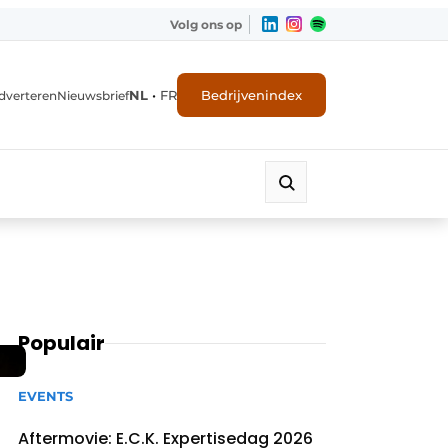
Volg ons op
NL
•
FR
Bedrijvenindex
dverteren
Nieuwsbrief
Populair
EVENTS
Aftermovie: E.C.K. Expertisedag 2026