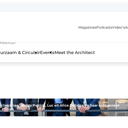
Magazines
Podcasts
Video’s
A
chitectuur
urzaam & Circulair
Events
Meet the Architect
an links naar rechts Patrick, Luc en Alice Delabie en haar echtgenoot