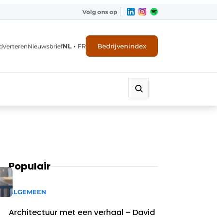
Volg ons op
NL
•
FR
Bedrijvenindex
dverteren
Nieuwsbrief
Populair
ALGEMEEN
Architectuur met een verhaal – David