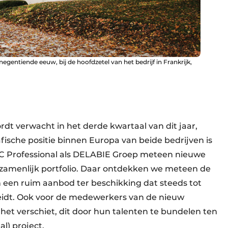
entiende eeuw, bij de hoofdzetel van het bedrijf in Frankrijk,
dt verwacht in het derde kwartaal van dit jaar,
ische positie binnen Europa van beide bedrijven is
 Professional als DELABIE Groep meteen nieuwe
menlijk portfolio. Daar ontdekken we meteen de
en een ruim aanbod ter beschikking dat steeds tot
eidt. Ook voor de medewerkers van de nieuw
het verschiet, dit door hun talenten te bundelen ten
al) project.