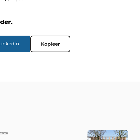
rder.
LinkedIn
Kopieer
 2026