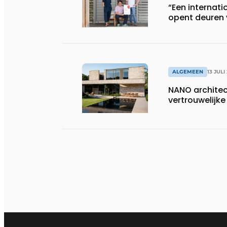
“Een internati
opent deuren 
ALGEMEEN
13 JULI
NANO architect
vertrouwelij