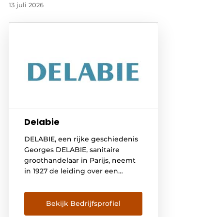
13 juli 2026
Delabie
DELABIE, een rijke geschiedenis
Georges DELABIE, sanitaire
groothandelaar in Parijs, neemt
in 1927 de leiding over een
gieterij in Friville, gelegen aan de
Somme. Hier ontwikkelt hij
hoofdzakelijk kranen en
Bekijk Bedrijfsprofiel
vloerhevels voor badkamers en