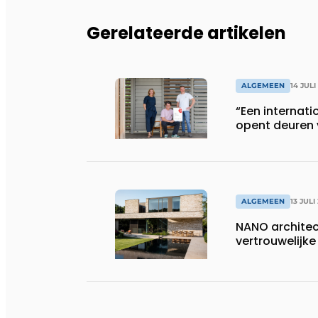
Gerelateerde artikelen
ALGEMEEN
14 JULI
“Een internati
opent deuren 
ALGEMEEN
13 JULI
NANO architect
vertrouwelij