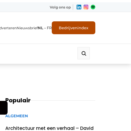
Volg ons op
NL
•
FR
Bedrijvenindex
dverteren
Nieuwsbrief
Populair
ALGEMEEN
Architectuur met een verhaal – David