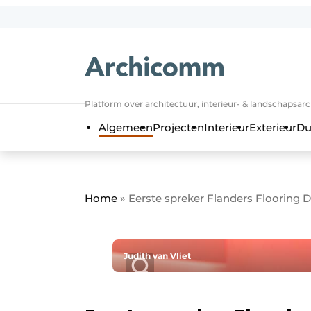
NL
be-FR
Platform over architectuur, interieur- & landschapsar
Algemeen
Projecten
Interieur
Exterieur
Du
Home
»
Eerste spreker Flanders Flooring 
Judith van Vliet