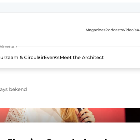
Magazines
Podcasts
Video’s
A
chitectuur
urzaam & Circulair
Events
Meet the Architect
Days bekend