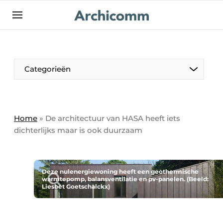
NL
be-FR
Categorieën
Home
»
De architectuur van HASA heeft iets
dichterlijks maar is ook duurzaam
Deze nulenergiewoning heeft een geothermische
warmtepomp, balansventilatie en pv-panelen. (Beeld:
Liesbet Goetschalckx)