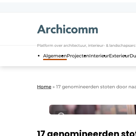
NL
be-FR
Platform over architectuur, interieur- & landschapsar
Algemeen
Projecten
Interieur
Exterieur
Du
Home
»
17 genomineerden stoten door naar
17 genomineerden stot