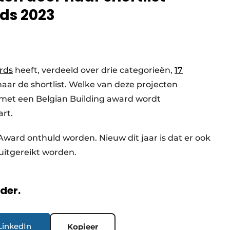
ds 2023
rds
heeft, verdeeld over drie categorieën,
17
aar de shortlist. Welke van deze projecten
met een Belgian Building award wordt
rt.
Award onthuld worden. Nieuw dit jaar is dat er ook
 uitgereikt worden.
rder.
LinkedIn
Kopieer