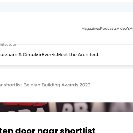
Magazines
Podcasts
Video’s
A
chitectuur
urzaam & Circulair
Events
Meet the Architect
 shortlist Belgian Building Awards 2023
en door naar shortlist