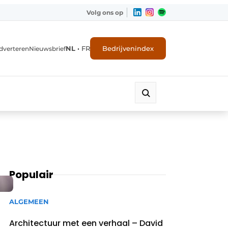
Volg ons op
NL
•
FR
Bedrijvenindex
dverteren
Nieuwsbrief
Populair
ALGEMEEN
Architectuur met een verhaal – David