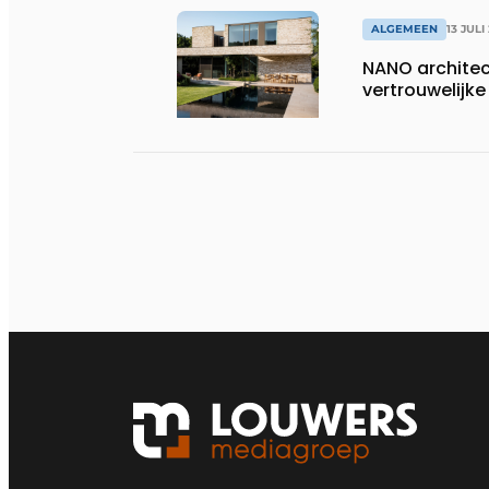
ALGEMEEN
13 JULI
NANO architect
vertrouwelij