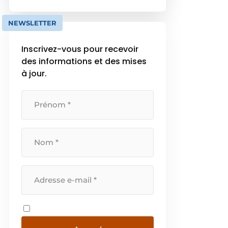
des eaux pluviales. Avec ses
divers aspects de surface, le zinc
NEWSLETTER
RHEINZINK a su trouver sa […]
Inscrivez-vous pour recevoir
des informations et des mises
à jour.