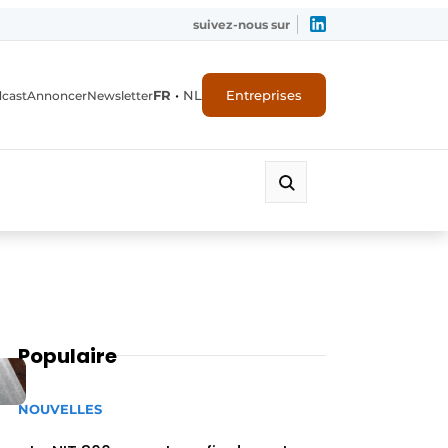
suivez-nous sur
FR
•
NL
Entreprises
dcast
Annoncer
Newsletter
Populaire
NOUVELLES