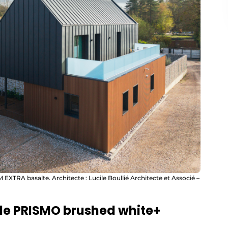
RA basalte. Architecte : Lucile Boullié Architecte et Associé –
 le PRISMO brushed white+