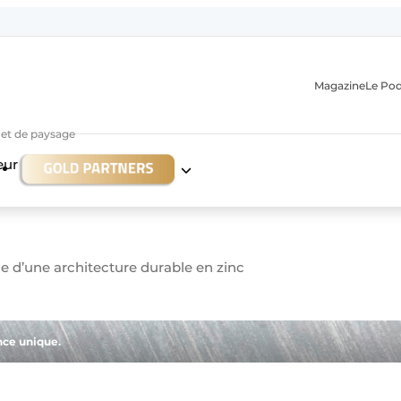
Magazine
Le Po
r et de paysage
eur
ce d’une architecture durable en zinc
n
nce unique.