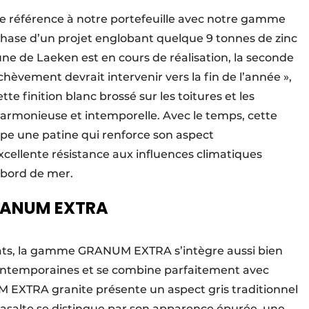
le référence à notre portefeuille avec notre gamme
hase d’un projet englobant quelque 9 tonnes de zinc
 de Laeken est en cours de réalisation, la seconde
èvement devrait intervenir vers la fin de l’année »,
e finition blanc brossé sur les toitures et les
harmonieuse et intemporelle. Avec le temps, cette
ppe une patine qui renforce son aspect
excellente résistance aux influences climatiques
n bord de mer.
 GRANUM EXTRA
ats, la gamme GRANUM EXTRA s’intègre aussi bien
contemporaines et se combine parfaitement avec
 EXTRA granite présente un aspect gris traditionnel
alte se distingue par son apparence épurée, une