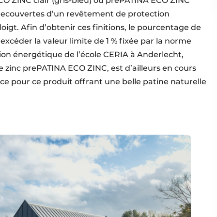
CO ZINC clair (gris-bleu) ou prePATINA ECO ZINC
nt recouvertes d’un revêtement de protection
igt. Afin d’obtenir ces finitions, le pourcentage de
s excéder la valeur limite de 1 % fixée par la norme
tion énergétique de l’école CERIA à Anderlecht,
e zinc prePATINA ECO ZINC, est d’ailleurs en cours
nce pour ce produit offrant une belle patine naturelle