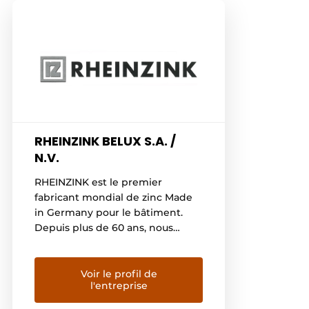
RHEINZINK BELUX S.A. /
N.V.
RHEINZINK est le premier
fabricant mondial de zinc Made
in Germany pour le bâtiment.
Depuis plus de 60 ans, nous
fabriquons des produits et
systèmes en zinc pour le
bâtiment et plus
Voir le profil de
l'entreprise
particulièrement pour les
toitures, façades et évacuations