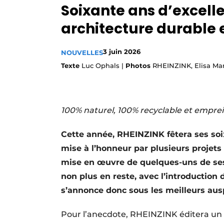
Soixante ans d’excell
Privacy / Cookie statement
architecture durable 
S’inscrire à l’événement
S’inscrire
3 juin 2026
NOUVELLES
Termes et conditions
Texte
Luc Ophals |
Photos
RHEINZINK, Elisa Mar
Video’s
100% naturel, 100% recyclable et empre
Cette année, RHEINZINK fêtera ses soi
mise à l’honneur par plusieurs projets
mise en œuvre de quelques-uns de ses 
non plus en reste, avec l’introduction
s’annonce donc sous les meilleurs aus
Pour l’anecdote, RHEINZINK éditera un c