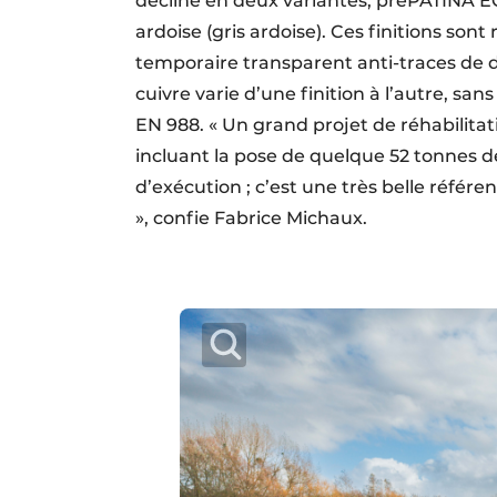
décline en deux variantes, prePATINA E
ardoise (gris ardoise). Ces finitions so
temporaire transparent anti-traces de do
cuivre varie d’une finition à l’autre, san
EN 988. « Un grand projet de réhabilita
incluant la pose de quelque 52 tonnes d
d’exécution ; c’est une très belle référe
», confie Fabrice Michaux.